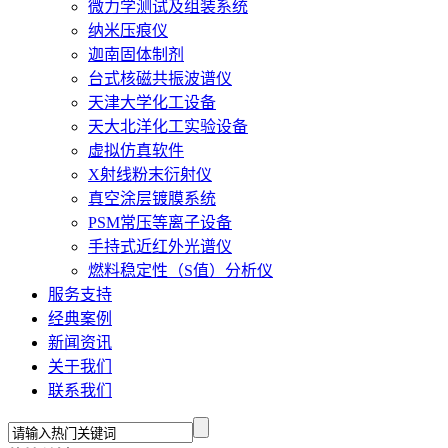
微力学测试及组装系统
纳米压痕仪
迦南固体制剂
台式核磁共振波谱仪
天津大学化工设备
天大北洋化工实验设备
虚拟仿真软件
X射线粉末衍射仪
真空涂层镀膜系统
PSM常压等离子设备
手持式近红外光谱仪
燃料稳定性（S值）分析仪
服务支持
经典案例
新闻资讯
关于我们
联系我们