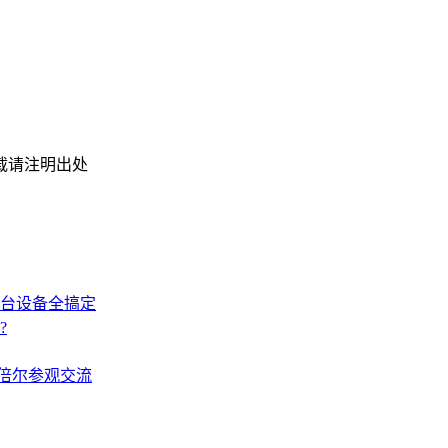
载请注明出处
台设备全搞定
?
京欧倍尔参观交流