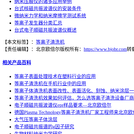
纳米压痕仪的诸多应用举例
台式核磁共振波谱仪的安装条件
微纳米力学和纳米摩擦学测试系统
等离子发生器分类汇总
台式电子顺磁共振波谱仪概述
【本文标签】：
等离子清洗机
【责任编辑】：
北京欧倍尔
版权所有：
https://www.bjobr.com
转
相关产品百科
等离子表面处理技术在塑料行业的应用
等离子清洗机在手机行业中的应用
等离子体清洗机表面改性、表面活化、刻蚀、纳米涂层一
等离子清洗机效果如何评估，怎么选等离子清洗设备厂商
电子顺磁共振波谱仪epr样品要求—北京欧倍尔
德国Plasma Technology等离子清洗机厂家工程师来北
大气压等离子体涂层
电子顺磁共振谱的g因子研究
生物材料纳米力学研究