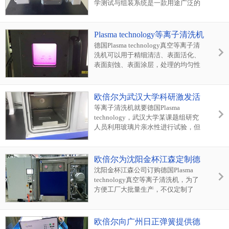
学测试与组装系统是一款用途广泛的
精密测试系统，微纳力学测试与操作
系统能精确定量测试微纳米尺度样品
的机械性能，瑞士FEMTO TOOLS微
Plasma technology等离子清洗机
纳力学测试与操作系统的中国代理公
为北京大学开拓科研新思路
德国Plasma technology真空等离子清
司北京欧倍尔
洗机可以用于精细清洁、表面活化、
表面刻蚀、表面涂层，处理的均匀性
和可重复性好，受到各大高校科研院
所的欢迎。
欧倍尔为武汉大学科研激发活
力，等离子清洗机就要德国
等离子清洗机就要德国Plasma
technology，武汉大学某课题组研究
Plasma technology
人员利用玻璃片亲水性进行试验，但
在实际操作中发现玻璃的接触角太
大，不能满足他的实验需要。而一般
增强表面能方法，需要有机溶剂和酸
欧倍尔为沈阳金杯江森定制德
进行处理，或者加亲水涂层，过程复
国Plasma真空等离子设备
沈阳金杯江森公司订购德国Plasma
杂，且可能造成二次污染...
technology真空等离子清洗机，为了
方便工厂大批量生产，不仅定制了
3600L大型真空腔室，还匹配了多层
料车...
欧倍尔向广州日正弹簧提供德