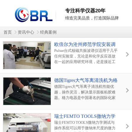
专注科学仪器20年
缔造完美品质，打造国际品牌
首页
资讯中心
经典案例
欧倍尔为沧州师范学院安装调
试Pulsar台式核磁共振波谱仪
Pulsar台式核磁共振波谱仪适用于几乎
任何实验室，无论是和化学反应器放
在一起的应用研究环境，还是接近工
业生产线的检测区域均可适用
德国Tigres大气等离清洗机为格
力电器提高粘胶质量
德国Tigres大气等离子清洗机性能优
越，操作灵活，解决显示面板粘胶难
题。格力电器是中国著名的国际化家
电企业，控制面板是各种家电都包含
的一个重要部件...
瑞士FEMTO TOOLS微纳力学
测试与操作系统，为中国科学
瑞士FEMTO TOOLS微纳力学测试与
操作系统可以用于微纳米尺度的微力
技术大学科研添砖加瓦